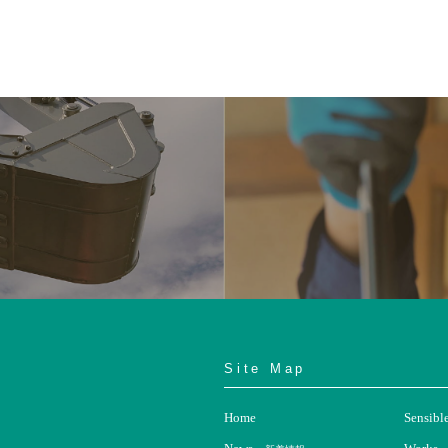
Site Map
設
Home
Sensibl