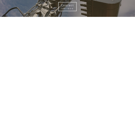
Contact
お問い合わせ
Recruit
採用情報
総合解体業・残土処理・アスベスト調査
瀬戸建設
有限会社
〒629-2232
京都府宮津市字中野58番地の1
0120-358-504
TEL.0772-27-0257 FAX.0772-27-1756
mail
seto-327@amber.plala.or.jp