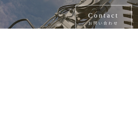
Contact
お問い合わせ
総合解体業・残土処理・アスベスト調査
瀬戸建
有限会社
〒629-2232
京都府宮津市字中野5
0120-358-504
TEL.0772-27-0257 FAX.0772-27-
mail
seto-327@amber.plala.or.j