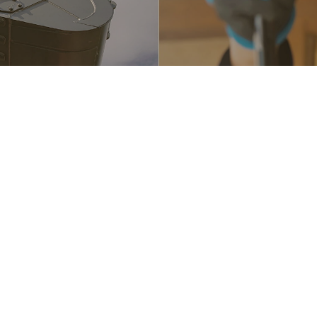
Site Map
設
Home
Sensibl
News
Works
新着情報
8番地の1
Service
About 
業務内容
建造物の解体業務
Recruit
1756
特殊解体業務
Contact
残土処理・廃棄物等処分
Privacy
p