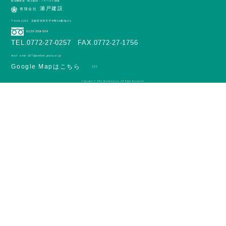
総合解体業・残土処理・アスベスト調査
瀬戸建設
有限会社
〒629-2232
京都府宮津市字中野58番地の1
0120-358-504
TEL.0772-27-0257 FAX.0772-27-1756
mail
seto-327@amber.plala.or.jp
Google Mapはこちら
Copyright © 2022 Setokensetsu. All Right Reserved.