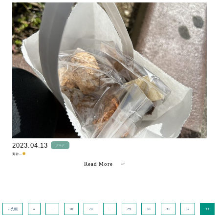
" >
2023.04.13
ブログ
黄砂…
Read More
« 先頭
«
...
10
20
...
29
30
31
32
33