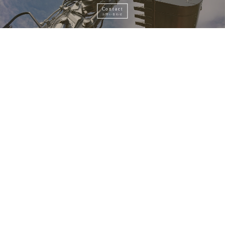
Contact
お問い合わせ
Recruit
採用情報
総合解体業・残土処理・アスベスト調査
瀬戸建設
有限会社
〒629-2232
京都府宮津市字中野58番地の1
0120-358-504
TEL.0772-27-0257 FAX.0772-27-1756
mail
seto-327@amber.plala.or.jp